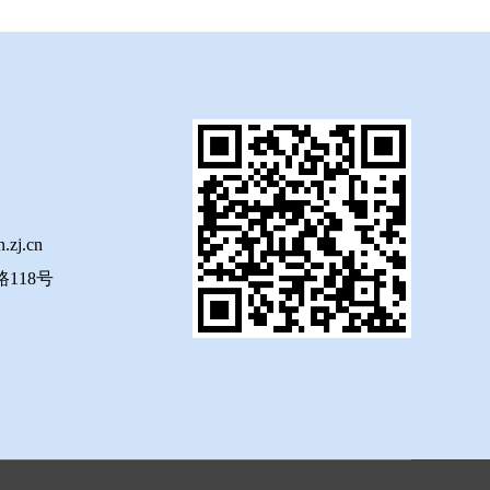
.zj.cn
118号